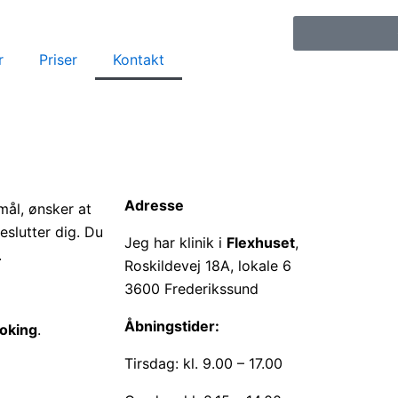
r
Priser
Kontakt
Adresse
mål, ønsker at
eslutter dig. Du
Jeg har klinik i
Flexhuset
,
.
Roskildevej 18A, lokale 6
3600 Frederikssund
Åbningstider:
ooking
.
Tirsdag: kl. 9.00 – 17.00