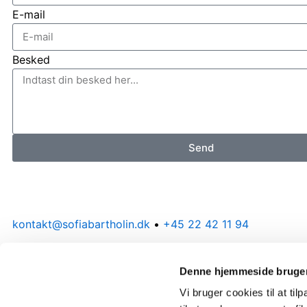
E-mail
Besked
Send
kontakt@sofiabartholin.dk
•
+45 22 42 11 94
Flexhuset, Roskildevej 18A, 3600 Frederikssund
Denne hjemmeside bruger
F
I
Vi bruger cookies til at til