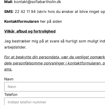
Mail:
kontakt@sofiabartholin.dk
SMS:
22 42 11 94 (skriv hvis du ønsker at blive ringet op
Kontaktformularen
her på siden
Vilkår, afbud og fortrolighed
Jeg bestræber mig på at svare så hurtigt som muligt ind
arbejdstider.
For at beskytte din persondata, vær da venligst opmærk
dele personfølsomme oplysninger i kontaktformularen, på
sms.
Navn
Telefon